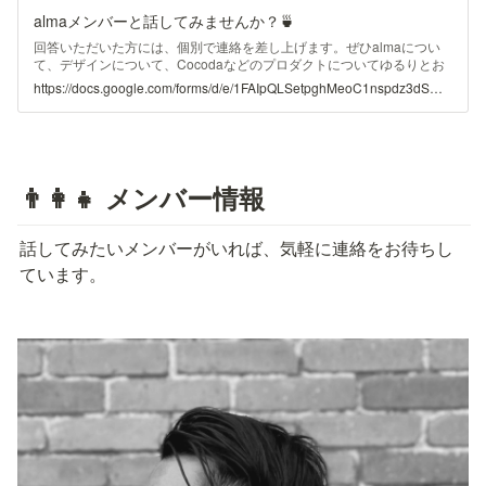
almaメンバーと話してみませんか？🍵
回答いただいた方には、個別で連絡を差し上げます。ぜひalmaについ
て、デザインについて、Cocodaなどのプロダクトについてゆるりとお
話しましょう。 ※個人情報の取り扱いについては、株式会社almaのプラ
https://docs.google.com/forms/d/e/1FAIpQLSetpghMeoC1nspdz3dSWQjCrFFZp5LTcCzXRV-w0CSfGLHK7g/viewform
イバシーポリシーに準じます。
👨‍👩‍👧 メンバー情報
話してみたいメンバーがいれば、気軽に連絡をお待ちし
ています。